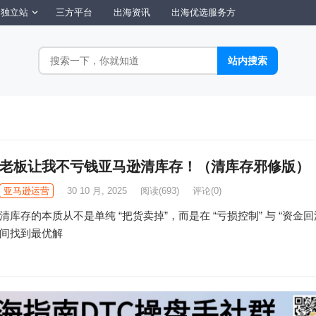
独立站
三方平台
出海资讯
出海优选服务方
老板让我不亏钱亚马逊清库存！（清库存邪修版）
亚马逊运营
30 10 月, 2025
阅读
(693)
评论(0)
清库存的本质从不是单纯 “把货卖掉”，而是在 “亏损控制” 与 “资金回流
间找到最优解