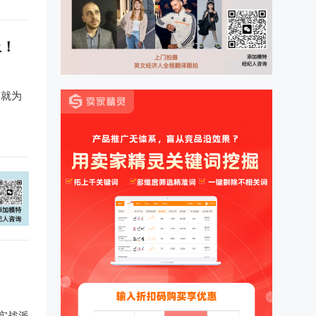
上！
，就为
实战派