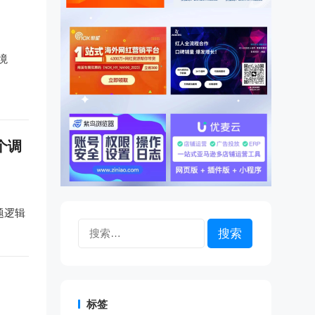
境
个调
题逻辑
搜
索：
标签