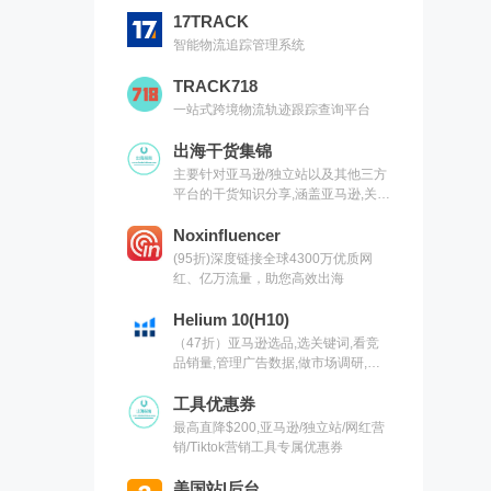
17TRACK
智能物流追踪管理系统
TRACK718
一站式跨境物流轨迹跟踪查询平台
出海干货集锦
主要针对亚马逊/独立站以及其他三方
平台的干货知识分享,涵盖亚马逊,关键
词,网红营销,联盟营销,SEO等常用工
具以及出海干货集锦,欢迎关注
Noxinfluencer
(95折)深度链接全球4300万优质网
红、亿万流量，助您高效出海
Helium 10(H10)
（47折）亚马逊选品,选关键词,看竞
品销量,管理广告数据,做市场调研,有
H10就够了（现支持沃尔玛）
工具优惠券
最高直降$200,亚马逊/独立站/网红营
销/Tiktok营销工具专属优惠券
美国站|后台