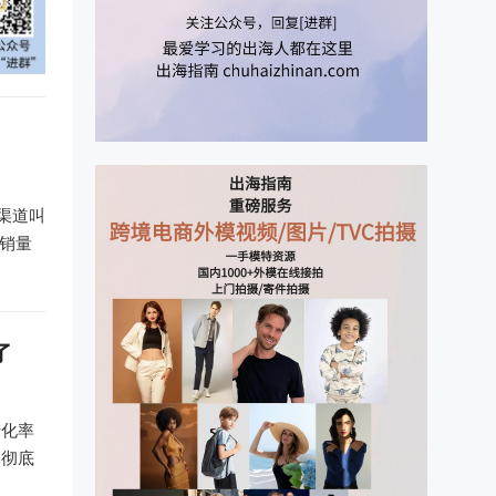
渠道叫
升销量
了
转化率
会彻底