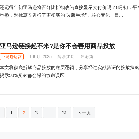
还记得年初亚马逊将百分比折扣改为直接显示支付价吗？8月初，平
重拳，对优惠券进行了更彻底的“改版手术”，核心变化一目...
亚马逊链接起不来?是你不会善用商品投放
亚马逊运营
1 9 月, 2025
阅读
(310)
评论(0)
本文将彻底拆解商品投放的底层逻辑，分享经过实战验证的投放策
揭示90%卖家都会踩的致命误区
页
1
2
3
…
31
下一页