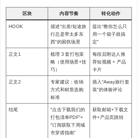
区块
内容节奏
转化动作
HOOK
描述“出差/短途旅
提出“教你怎么只
行总是带太多东
用一个箱子就搞
西”的困扰场景
定”
正文1
梳理 3 套打包策
每段后附达人推
略（使用场景+技
荐短视频 + 产品
巧）
卡片
正文2
专家建议：收纳
插入“Away旅行套
方式和材质选购
装”的体验评论
标准
结尾
“点击下载我们的
获取邮箱+下载文
打包清单PDF”+
件+产品页跳转
“订阅获取下周城
市穿搭指南”