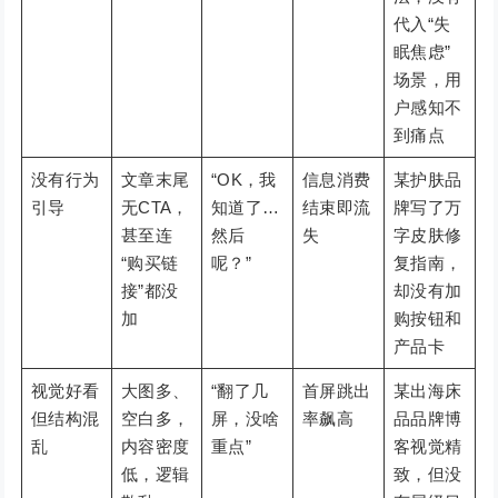
代入“失
眠焦虑”
场景，用
户感知不
到痛点
没有行为
文章末尾
“OK，我
信息消费
某护肤品
引导
无CTA，
知道了…
结束即流
牌写了万
甚至连
然后
失
字皮肤修
“购买链
呢？”
复指南，
接”都没
却没有加
加
购按钮和
产品卡
视觉好看
大图多、
“翻了几
首屏跳出
某出海床
但结构混
空白多，
屏，没啥
率飙高
品品牌博
乱
内容密度
重点”
客视觉精
低，逻辑
致，但没