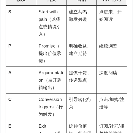
S
Start with
建立共鸣、
点进来、开
pain（以痛
激发兴趣
始阅读
点或情境引
入）
P
Promise（
明确收益、
继续浏览
提出价值承
建立期待
诺）
A
Argumentati
提供干货、
深度阅读
on（展开逻
传递观点
辑输出）
C
Conversion
引导转化行
点击/加购/注
triggers（行
为
册等
为触发）
E
Exit
延伸价值
订阅/社群/相