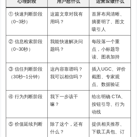
心理阶段
用户想什么
运营应做什么
① 快速判断阶段
这篇文章对我有
首屏布局清晰、
（0~3秒）
用吗？
摘要明了、图文
吸引人
② 信息检索阶段
我能快速解决问
每段落一个重
（0~30秒）
题吗？
点，小标题导
读、图表加持
③ 信任判断阶段
这内容靠谱吗？
插入UGC、评价
（30秒~1分钟）
我可以相信吗？
截图、专家观
点、数据验证
④ 行为判断阶段
我下一步该干
给出明确 CTA、
嘛？
按钮引导、行为
动线
⑤ 价值延续判断
除了这个，还有
提供相关推荐、
什么？
下载工具包、订