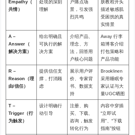
Empathy（
处境的深刻
户痛点场
肤教程开头
共情）
理解
景，引发强
描述敏感肌
烈共鸣
受困扰的真
实情景
A –
给出明确且
介绍产品、
Away 行李
Answer（
可执行的解
理念、方
箱博客介绍
解决方案）
决方案
法，回答用
打包策略和
户核心问题
产品功能
R –
提供信任支
展示用户评
Brooklinen
Reason（理
撑，打消顾
价、专家背
采用睡眠专
由/信任）
虑
书、数据支
家认证与大
持
量UGC晒图
T –
设计明确行
注册、购
内容中穿插
Trigger（行
动引导
买、下载、
“立即试
为触发）
咨询，触发
用”、“下载
转化行为
指南”按钮