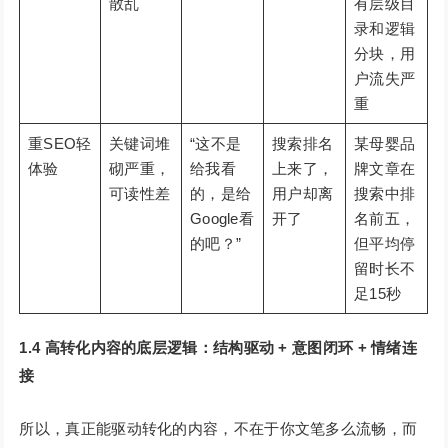
散乱
有层级目
录和逻辑
分块，用
户流失严
重
重SEO轻
关键词堆
“这不是
搜索排名
某母婴品
体验
砌严重，
给我看
上来了，
牌文章在
可读性差
的，是给
用户却离
搜索中排
Google看
开了
名前五，
的吧？”
但平均停
留时长不
足15秒
1.4 高转化内容的底层逻辑：结构驱动 + 意图闭环 + 情绪连
接
所以，真正能驱动转化的内容，不在于你文笔多么流畅，而