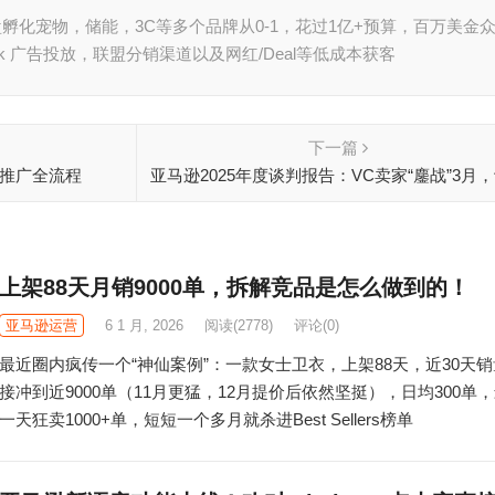
孵化宠物，储能，3C等多个品牌从0-1，花过1亿+预算，百万美金
book 广告投放，联盟分销渠道以及网红/Deal等低成本获客
下一篇
一推广全流程
亚马逊2025年度谈判报告：VC卖家“鏖战”3月
0.91%利润
上架88天月销9000单，拆解竞品是怎么做到的！
亚马逊运营
6 1 月, 2026
阅读
(2778)
评论(0)
最近圈内疯传一个“神仙案例”：一款女士卫衣，上架88天，近30天
接冲到近9000单（11月更猛，12月提价后依然坚挺），日均300单
一天狂卖1000+单，短短一个多月就杀进Best Sellers榜单