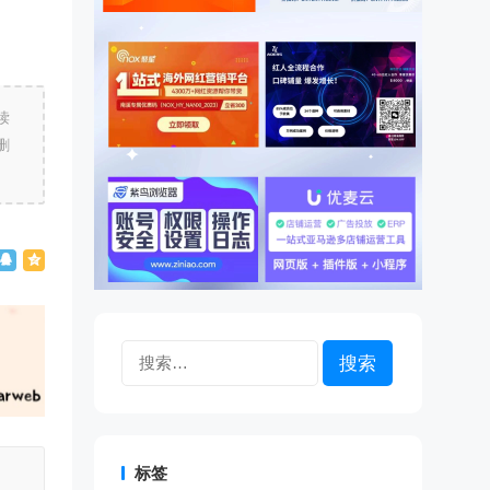
读
删
搜
索：
标签