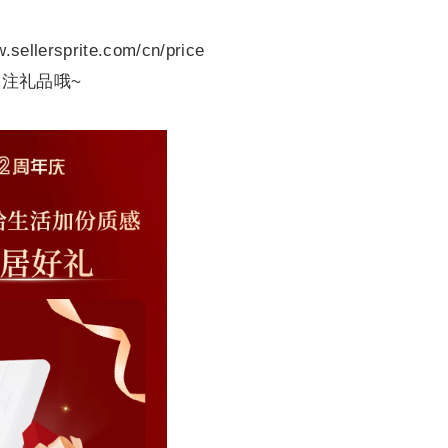
lersprite.com/cn/price
注礼品哦~