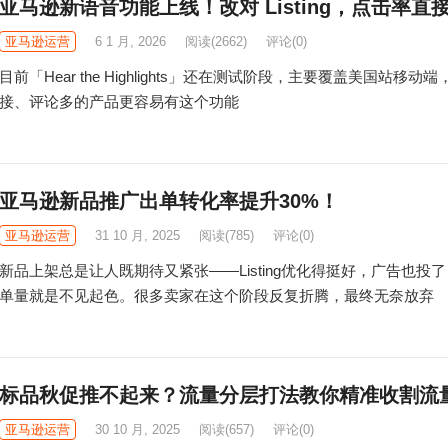
亚马逊新语音功能上线！改对 Listing，点击率直
亚马逊运营
6 1 月, 2026
阅读
(2662)
评论(0)
目前「Hear the Highlights」还在测试阶段，主要覆盖美国站移动
接、评论多的产品更容易有这个功能
亚马逊新品推广出单转化率提升30%！
亚马逊运营
31 10 月, 2025
阅读
(785)
评论(0)
新品上架总是让人既期待又紧张——Listing优化得挺好，广告也投
单量就是不见起色。很多卖家在这个阶段反复折腾，最终无奈放弃
标品秋促推不起来？流量分层打法教你精准收割流
亚马逊运营
30 10 月, 2025
阅读
(657)
评论(0)