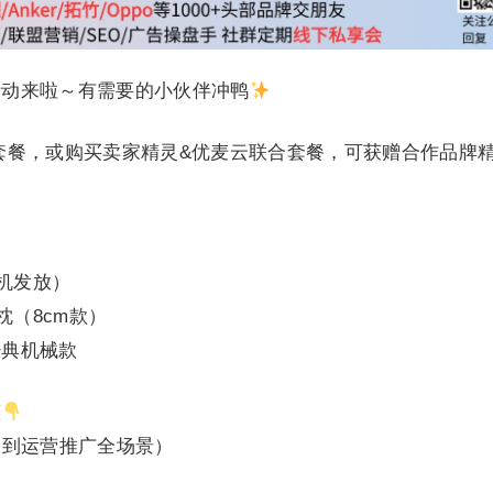
活动来啦～有需要的小伙伴冲鸭
套餐，或购买卖家精灵&优麦云联合套餐，可获赠合作品牌
机发放）
枕（8cm款）
经典机械款
惠
词到运营推广全场景）