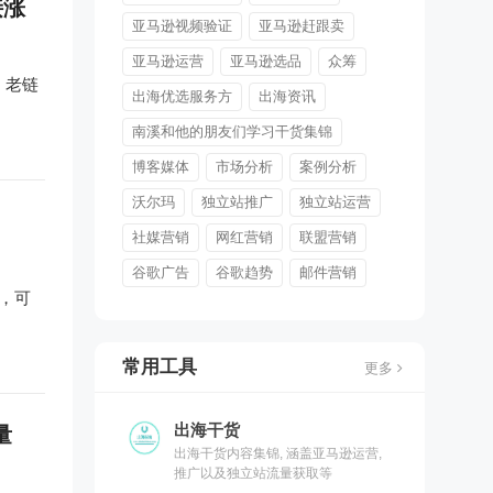
接涨
亚马逊视频验证
亚马逊赶跟卖
亚马逊运营
亚马逊选品
众筹
端，老链
出海优选服务方
出海资讯
南溪和他的朋友们学习干货集锦
博客媒体
市场分析
案例分析
沃尔玛
独立站推广
独立站运营
社媒营销
网红营销
联盟营销
谷歌广告
谷歌趋势
邮件营销
了，可
常用工具
更多
出海干货
量
出海干货内容集锦, 涵盖亚马逊运营,
推广以及独立站流量获取等