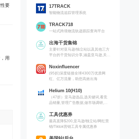
属性要
17TRACK
智能物流追踪管理系统
TRACK718
一站式跨境物流轨迹跟踪查询平台
出海干货集锦
主要针对亚马逊/独立站以及其他三方
平台的干货知识分享,涵盖亚马逊,关键
话，用
词,网红营销,联盟营销,SEO等常用工
具以及出海干货集锦,欢迎关注
Noxinfluencer
(95折)深度链接全球4300万优质网
红、亿万流量，助您高效出海
Helium 10(H10)
（47折）亚马逊选品,选关键词,看竞
品销量,管理广告数据,做市场调研,有
H10就够了（现支持沃尔玛）
工具优惠券
最高直降$200,亚马逊/独立站/网红营
销/Tiktok营销工具专属优惠券
美国站|后台