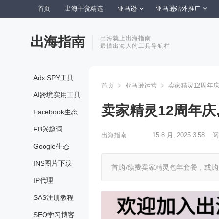
首页
出海干货精选
亚马逊
亚马逊站外推广
出海指南
出海就上出海指南
最懂出海人的工具导航栏
Ads SPY工具
首页
亚马逊运营
卖家精灵12周年庆
AI跨境实用工具
卖家精灵12周年庆
Facebook生态
FB兴趣词
出海指南
15 8 月, 2025 3:58
阅
Google生态
INS图片下载
首购/续费卖家精灵包年套餐，或购
IP代理
SAS注册教程
SEO学习博客