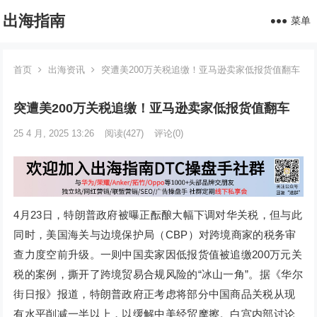
出海指南
菜单
首页
出海资讯
突遭美200万关税追缴！亚马逊卖家低报货值翻车
突遭美200万关税追缴！亚马逊卖家低报货值翻车
25 4 月, 2025 13:26
阅读
(427)
评论(0)
4月23日，特朗普政府被曝正酝酿大幅下调对华关税，但与此
同时，美国海关与边境保护局（CBP）对跨境商家的税务审
查力度空前升级。一则中国卖家因低报货值被追缴200万元关
税的案例，撕开了跨境贸易合规风险的“冰山一角”。据《华尔
街日报》报道，特朗普政府正考虑将部分中国商品关税从现
有水平削减一半以上，以缓解中美经贸摩擦。白宫内部讨论