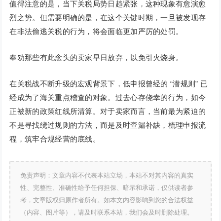
值得注意的是，当下关税局势日趋紧张，这种现象有愈演愈
烈之势。但需要明确的是，在这个关键时期，一旦被发现存
在非法偷逃关税的行为，将会面临更加严厉的处罚。
奉劝那些有此念头的卖家早日放弃，以免引火烧身。
在关税战不断升级的宏观背景下，低申报曾经的 “潜规则” 已
经成为了海关重点稽查的对象。过去心存侥幸的行为，如今
正被新的政策红线所清算。对于卖家而言，当前最为紧迫的
不是寻找绕过规则的方法，而是及时查漏补缺，梳理申报流
程，筑牢合规经营的底线。
免责声明：文章内容不代表本站立场，本站不对其内容的真实
性、完整性、准确性给予任何担保、暗示和承诺，仅供读者参
考，文章版权归原作者所有。如本文内容影响到您的合法权益
（内容、图片等），请及时联系本站，我们会及时删除处理。