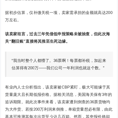
据初步估算，仅补缴关税一项，卖家需承担的金额就高达200
万左右。
该卖家坦言，过去三年凭借低申报策略未被抽查，但此次海
关“翻旧账”直接将其推至生死边缘。
“我当时整个人都懵了。36票啊！每票都补税，加起来
估算得有200万——我们公司一年利润也就这个数。”
有业内人士分析指出，该卖家被CBP紧盯，极大可能缘于其
货量庞大且长期低报价格。据相关消息，美国海关保有3年的
追诉期限。就此次事件来看，该卖家遭到倒查的36票货物均
为大件货。若按200万利润来倒推，单箱货量想必有限，由此
基本可推测其每次出货至少达几百箱。然而，其申报价格却