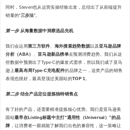
同时，Steven也从运营实操经验出发，总结出了从前端提升
销量的“
三步法
”。
第一步
从海量数据中洞察选品先机
我们会运用
第三方软件
、
海外搜索趋势数据
以及
亚马逊品牌
分析（ABA）
、
亚马逊新品榜单
去预测消费趋势。我们从这
些数据中预测出了Type-C的爆发式需求，所以我们成了亚马
逊上
最高布局Type-C充电配件
的品牌之一，这类产品的销售
表现也很好，最高登顶过美国站的
TOP 1
。
第二步
结合产品定位提炼独特销售点
有了好的产品，还需要精准提炼核心优势。我们是亚马逊美
国站
最早在Listing标题中主打“通用性（Universal）”的品
牌
，让消费者一眼就能了解我们出色的兼容性，这一策略让