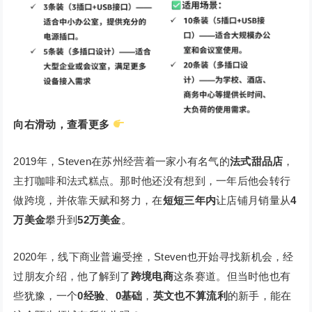
向右滑动，查看更多
2019年，Steven在苏州经营着一家小有名气的
法式甜品店
，
主打咖啡和法式糕点。那时他还没有想到，一年后他会转行
做跨境，并依靠天赋和努力，在
短短三年内
让店铺月销量从
4
万美金
攀升到
52万美金
。
2020年，线下商业普遍受挫，Steven也开始寻找新机会，经
过朋友介绍，他了解到了
跨境电商
这条赛道。但当时他也有
些犹豫，一个
0经验
、
0基础
，
英文也不算流利
的新手，能在