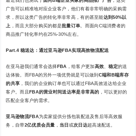
最近我们也测试了
面向B端企业买家的商品推广广告
，这类
广告可以精准地对应企业客户，他们有着非常明确的采购需
求，所以这类广告的转化率非常高，有的甚至能
达到50%以
上
，而且大部分购买的都是
批量订单
。而面向C端消费者的
商品推广转化率约在25%-30%左右。
Part.4
稳送达：通过亚马逊FBA实现高效物流配送
在亚马逊我们通常会选择
FBA
，给客户更加
高效
、
稳定
的送
达体验。而FBA的另外一项优势就是可以做到
C端和B端库存
的共享
，我们的企业购订单也可以通过FBA高效送达给企业
客户。而且
FBA的营业时间送达率是非常高的
，可以更好的
匹配企业客户的需求。
亚马逊物流FBA
为卖家提供分拣包装配送及售后等高效服
务，自带
2亿优质会员量
，
当日
或
次日达
超高速配送。