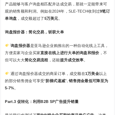
产品能够与客户询盘相匹配并达成交易，那就一定能带来可
观的销售额和利润。例如在2024年，SLE-TECH收到过
9笔订
单询盘
，成交额超过了
5万美元
。
询盘报价器：简化交易，斩获大单
询盘报价器
是亚马逊企业购推出的一种自动化线上工具，
方便卖家与企业买家
直接在线上进行大单的询盘和报价
，不
但可以大大
简化交易流程
，还能
提升成交效率
。
通过询盘报价器成交的商采订单，成交额在
1万美金
以上
的部分销售佣金可享受“
阶梯式递减
”,
销售佣金最低可降至为
5-7%
。
Part.3
促转化：利用B2B SP广告提升销量