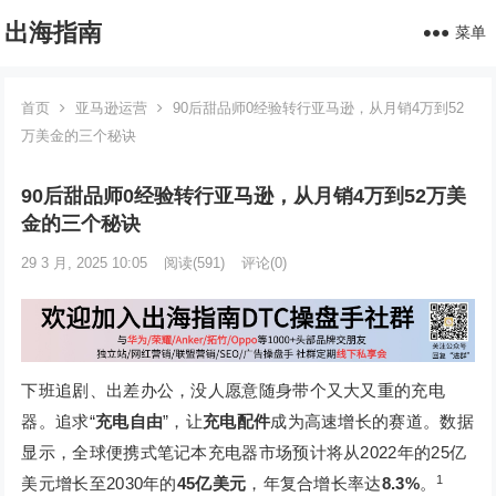
出海指南
菜单
首页
亚马逊运营
90后甜品师0经验转行亚马逊，从月销4万到52
万美金的三个秘诀
90后甜品师0经验转行亚马逊，从月销4万到52万美
金的三个秘诀
29 3 月, 2025 10:05
阅读
(591)
评论(0)
下班追剧、出差办公，没人愿意随身带个又大又重的充电
器。追求“
充电自由
”，让
充电配件
成为高速增长的赛道。数据
显示，全球便携式笔记本充电器市场预计将从2022年的25亿
1
美元增长至2030年的
45亿美元
，年复合增长率达
8.3%
。