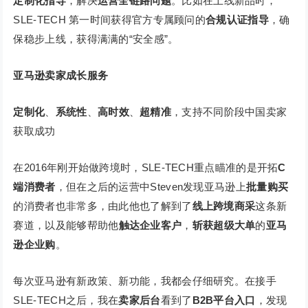
定制化指导
，解决
运营全链路问题
。比如在上线新品时，
SLE-TECH 第一时间获得官方专属顾问的
合规认证指导
，确
保稳步上线，获得满满的“安全感”。
亚马逊卖家成长服务
定制化
、
系统性
、
高时效
、
超精准
，支持不同阶段中国卖家
获取成功
在2016年刚开始做跨境时，SLE-TECH重点瞄准的是开拓
C
端消费者
，但在之后的运营中Steven发现亚马逊上
批量购买
的消费者也非常多，由此他也了解到了
线上跨境商采
这条新
赛道，以及能够帮助他
触达企业客户
，
斩获超级大单
的
亚马
逊企业购
。
每次亚马逊有新政策、新功能，我都会仔细研究。在接手
SLE-TECH之后，我在
卖家后台
看到了
B2B平台入口
，发现