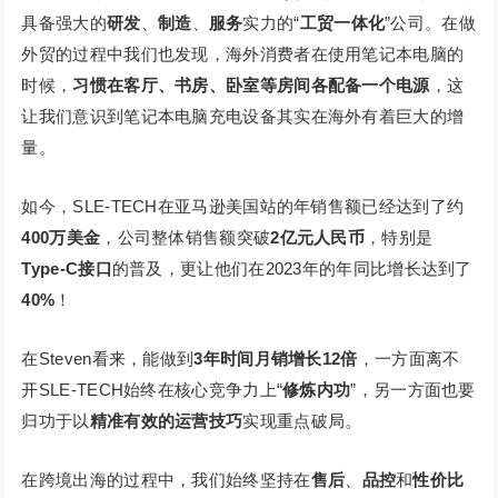
具备强大的
研发
、
制造
、
服务
实力的“
工贸一体化
”公司。在做
外贸的过程中我们也发现，海外消费者在使用笔记本电脑的
时候，
习惯在客厅、书房、卧室等房间各配备一个电源
，这
让我们意识到笔记本电脑充电设备其实在海外有着巨大的增
量。
如今，SLE-TECH在亚马逊美国站的年销售额已经达到了约
400万美金
，公司整体销售额突破
2亿元人民币
，特别是
Type-C接口
的普及，更让他们在2023年的年同比增长达到了
40%
！
在Steven看来，能做到
3年时间月销增长12倍
，一方面离不
开SLE-TECH始终在核心竞争力上“
修炼内功
”，另一方面也要
归功于以
精准有效的运营技巧
实现重点破局。
在跨境出海的过程中，我们始终坚持在
售后
、
品控
和
性价比