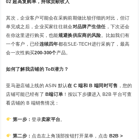
02
超高复购率，持续贡献收入
其次，企业客户可能会在采购前期做比较仔细的对比，但订
单完成之后，企业买家往往就会
对品牌产生信任
，下次还会
在你这里进行购买，也能
规避换供应商的风险
。比如我们有
一个客户，已经
连续四年
都在SLE-TECH进行采购了，最高
会一次性购买
200-300个
产品。
如何了解我店铺的 ToB潜力？
亚马逊店铺上线的 ASIN 默认
在 C 端和 B 端同时可售
，您的
店铺可能已经有了
B端订单
！按以下步骤进入 B2B 平台可查
看店铺的 B 端销售情况：
第一步：
登录
卖家平台
。
第二步：
点击左上角顶部按钮打开菜单，点击
B2B >