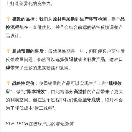
上打造差异化的竞争力。
极致的品控
：我们从
原材料采购
到
生产环节检测
，整个
品
控流程
都在一直做优化，并且会结合前端的销售反馈调整产
品设计。
超越预期的售后
：虽然保修期是一年，但即便客户两年后
反馈质量问题，仍然可以选择
仅退款
或者
补发产品
。这种
口
碑
带来了更多的忠实粉丝和复购。
战略性定价
：侧重销量的产品可以实现生产上的“
规模效
应
”，做到“
降本增效
”，由此给部分
高溢价
的产品带来了更大
的利润空间。但在这个过程中我们也会
坚守底线
，绝对不会
为了降低成本“偷工减料”。
SLE-TECH在进行产品的老化测试