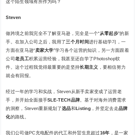
这个陌生领域有所作为吗？
Steven
做跨境之前我完全不了解亚马逊，完全是一个“
从零起步
”的新
手。在加入公司之后，我用了
三个月时间
进行基础学习，一
方面在亚马逊“
卖家大学
”学习各个运营的知识，另一方面跟着
公司
老员工
积累运营经验，我甚至还自学了Photoshop软
件。这个过程我觉得最重要的是坚持
长期主义
，要相信努力
就会有回报。
经过一年的学习和实战，Steven从新手卖家变成了运营老
手，并开始全面接手
SLE-TECH品牌
。基于对海外消费需求
的洞察，Steven重新规划了
选品
和
Listing
，并坚定去走
品牌
化
的路线。
我们公司做PC充电配件的代工和外贸生意超过
16年
，是一家