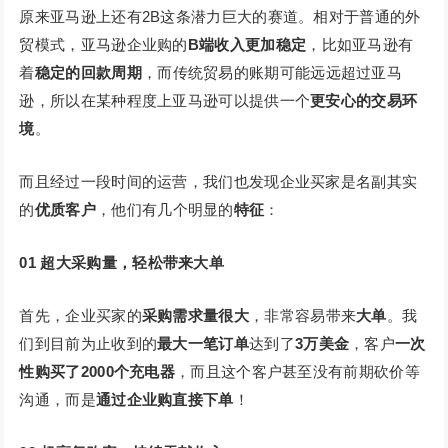
原来亚马逊上还有2B这条潜力巨大的赛道。相对于普通的外
贸模式，亚马逊企业购的
B端收入更加稳定
，比如亚马逊有
着
稳定的回款周期
，而传统贸易的账期可能远远超过亚马
逊，所以在某种程度上亚马逊可以提供一个
更安心的交易环
境
。
而且经过一段时间的运营，我们也发现企业买家是名副其实
的
优质客户
，他们有几个明显的
特征
：
01
超大采购量，轻松带来大单
首先，企业买家的
采购需求量很大
，非常容易带来
大单
。我
们到目前为止收到的
最大一笔订单
达到了
3万美金
，客户
一次
性购买了2000个充电器
，而且这个客户甚至没有前期砍价等
沟通，而是
通过企业购直接下单
！