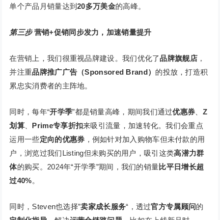
单个产品月销量达到
20多万美金
的高峰。
第三步
营销+促销同步发力，加速销量提升
在营销上，我们很重视品牌建设。我们优化了
品牌旗舰店
，
并注重
品牌推广广告（Sponsored Brand）
的投放，打造积
累忠实消费者的主阵地。
同时，每年“
开学季
”都是销量高峰，期间我们通过
优惠券
、
Z
划算
、
Prime专享折扣
来吸引流量，加速转化。我们会重点
运用一些
定向的优惠券
，例如针对加入购物车但未付款的用
户，浏览过我们Listing但未购买的用户，吸引这类
高潜力群
体
的购买。2024年“开学季”期间，我们的销量
比平日增长超
过40%
。
同时，Steven也选择”
卖家成长服务
“，透过
官方专属顾问
的