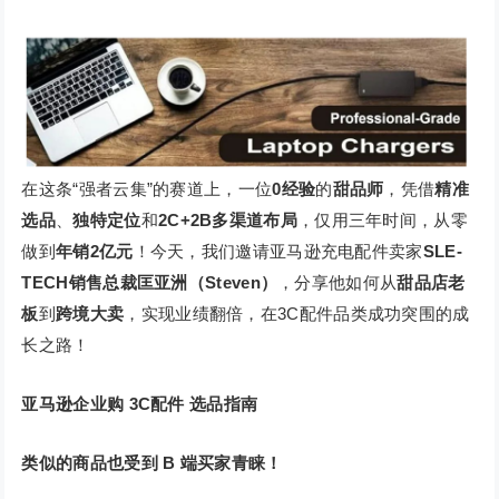
在这条“强者云集”的赛道上，一位
0经验
的
甜品师
，凭借
精准
选品
、
独特定位
和
2C+2B多渠道布局
，仅用三年时间，从零
做到
年销2亿元
！今天，我们邀请亚马逊充电配件卖家
SLE-
TECH销售总裁匡亚洲（Steven）
，分享他如何从
甜品店老
板
到
跨境大卖
，实现业绩翻倍，在3C配件品类成功突围的成
长之路！
亚马逊企业购 3C配件 选品指南
类似的商品也受到 B 端买家青睐！