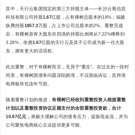
其中，天行云集团指定的第三方持股主体——长沙云蜀信息
科技有限公司持股
1.67
亿股，占有棵树总股本的18%；福建
纵腾持股
1857.3
万股，占上市公司总股本的2%。重整完成
后，有棵树原有大股东肖四清的持股比例将从7.22%稀释到
3.28%，坐拥
1.67
亿股的天行云及其子公司成为新一任大股
东，拥有更大的话语权。
此次重整，对于有棵树而言，无异于“重生”。在过去的一段时
间里，有棵树因债务问题深陷困境，不仅面临诉讼，其跨境
电商板块也连年亏损。
随着重整计划的推进，
有棵树已经收到重整投资人根据重整
计划以及重整投资协议足额支付的全部重整投资款，合计
10.87
亿元，
将极大缓解公司的债务压力，提振现金流，并为
公司聚焦电商核心主业提供更多可能。