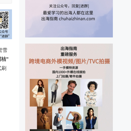
蜜雪
桔”
式刷