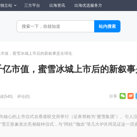
独立站
三方平台
出海资讯
出海优选服务方
千亿市值，蜜雪冰城上市后的新叙事是全球化
”千亿市值，蜜雪冰城上市后的新叙事
读
(540)
评论(0)
王”为核心的上市仪式在香港联交所举行（证券简称为“蜜雪集团”）。引人
”雪王形象首次亮相敲钟仪式，与“阿桔”“咖农”等几大IP共同见证这一历