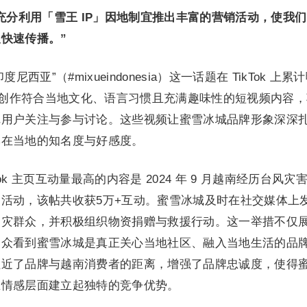
充分利用「雪王 IP」因地制宜推出丰富的营销活动，使我
快速传播。”
亚”（#mixueindonesia）这一话题在 TikTok 上累
通过创作符合当地文化、语言习惯且充满趣味性的短视频内容
尼用户关注与参与讨论。这些视频让蜜雪冰城品牌形象深深
牌在当地的知名度与好感度。
ok 主页互动量最高的内容是 2024 年 9 月越南经历台风灾
活动，该帖共收获5万+互动。蜜雪冰城及时在社交媒体上
受灾群众，并积极组织物资捐赠与救援行动。这一举措不仅
民众看到蜜雪冰城是真正关心当地社区、融入当地生活的品
拉近了品牌与越南消费者的距离，增强了品牌忠诚度，使得
在情感层面建立起独特的竞争优势。