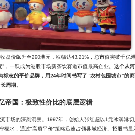
收盘价飙升至290港元，涨幅达43.21%，总市值突破千亿
咒”，一跃成为港股市场新茶饮赛道市值最高企业。
这个从河
为标志的平价品牌，用24年时间书写了“农村包围城市”的
增长周期。
千亿帝国：极致性价比的底层逻辑
沉市场的深刻洞察。1997年，创始人张红超以1元冰淇淋切
元柠檬水，通过“高质平价”策略迅速占领县域经济。招股书显