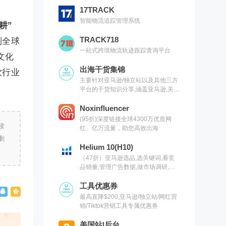
17TRACK
智能物流追踪管理系统
耕”
TRACK718
到全球
一站式跨境物流轨迹跟踪查询平台
文化
出海干货集锦
饮行业
主要针对亚马逊/独立站以及其他三方
平台的干货知识分享,涵盖亚马逊,关键
词,网红营销,联盟营销,SEO等常用工
具以及出海干货集锦,欢迎关注
Noxinfluencer
(95折)深度链接全球4300万优质网
读
红、亿万流量，助您高效出海
删
Helium 10(H10)
（47折）亚马逊选品,选关键词,看竞
品销量,管理广告数据,做市场调研,有
H10就够了（现支持沃尔玛）
工具优惠券
最高直降$200,亚马逊/独立站/网红营
销/Tiktok营销工具专属优惠券
美国站|后台