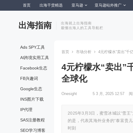
首页
出海干货精选
亚马逊
亚马逊站外推广
出海指南
出海就上出海指南
最懂出海人的工具导航栏
Ads SPY工具
首页
市场分析
4元柠檬水“卖出”
AI跨境实用工具
4元柠檬水“卖出
Facebook生态
全球化
FB兴趣词
Google生态
Onesight
5 3 月, 2025 12:57
阅
INS图片下载
IP代理
2025年3月3日，蜜雪冰城以“雪
SAS注册教程
的是，代表其海外业务的“泰富贵儿
时刻
SEO学习博客