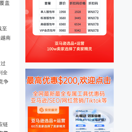
是覆盖
截至
的越南
通过
到全
竞争
应链