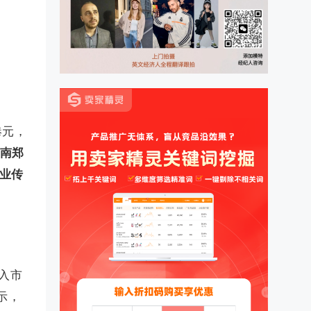
港元，
南郑
商业传
入市
示，