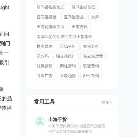
ght
亚马逊视频验证
亚马逊赶跟卖
亚马逊运营
亚马逊选品
众筹
出海优选服务方
出海资讯
面同
南溪和他的朋友们学习干货集锦
丝到门
博客媒体
市场分析
案例分析
这一
沃尔玛
独立站推广
独立站运营
吸引
社媒营销
网红营销
联盟营销
。
谷歌广告
谷歌趋势
邮件营销
象
场的品
常用工具
更多
牌传播
出海干货
出海干货内容集锦, 涵盖亚马逊运营,
推广以及独立站流量获取等