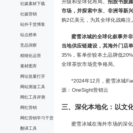
升级和全球化布局。
招股书披露
社媒素材下载
市场，并探索中东、非洲等新
社媒营销
购2亿美元，为其全球化战略注
站外干货博客
站点榜单
蜜雪冰城的全球化叙事并非
竞品洞察
当地供应链建设，其海外门店
35%，客单价较本土品牌低20
精细化运营
全球茶饮市场竞争格局。
素材图库
网址批量打开
*2024年12月，蜜雪冰城
网站测速工具
源：OneSight营销云
网红工具评测
三、深化本地化：
以文
网红营销
网红营销学习干货
蜜雪冰城在海外市场的深化
翻译工具