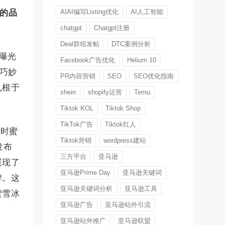
们的品
AIAI编写Listing优化
AI人工智能
chatgpt
Chatgpt注册
Deal群组发帖
DTC案例分析
计曝光
Facebook广告优化
Helium 10
，巧妙
PR内容营销
SEO
SEO优化指南
扎根于
shein
shopify运营
Temu
Tiktok KOL
Tiktok Shop
TikTok广告
Tiktok红人
害时蜜
Tiktok营销
wordpress建站
发布
三方平台
亚马逊
展现了
亚马逊Prime Day
亚马逊关键词
牌。这
亚马逊关键词分析
亚马逊工具
蜜雪冰
亚马逊广告
亚马逊站外引流
亚马逊站外推广
亚马逊联盟