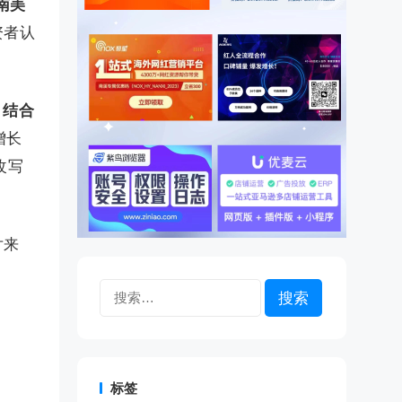
南美
资者认
，结合
增长
改写
片来
搜
索：
标签