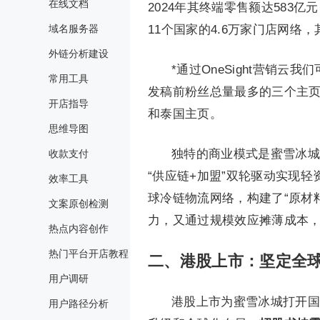
在线文档
2024年其终端零售额达583亿
域名服务器
11个国家的4.6万家门店网络
外链分析建设
*通过OneSight营销
常用工具
发稿前粉丝总量最多的三个主页分别
开店指导
和泰国主页。
思维导图
独特的商业模式是蜜雪冰城
收款支付
“供应链+加盟”双轮驱动实现
效率工具
球冷链物流网络，构建了“原材
文案原创检测
力，又通过规模效应摊薄成本，2
热点内容创作
热门平台开店教程
二、港股上市：坚定全
用户调研
港股上市为蜜雪冰城打开国际
用户路径分析