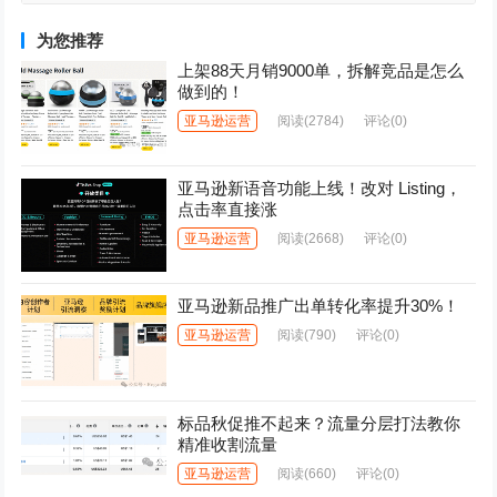
注意事项
为您推荐
上架88天月销9000单，拆解竞品是怎么
做到的！
亚马逊运营
阅读
(2784)
评论(0)
亚马逊新语音功能上线！改对 Listing，
点击率直接涨
亚马逊运营
阅读
(2668)
评论(0)
亚马逊新品推广出单转化率提升30%！
亚马逊运营
阅读
(790)
评论(0)
标品秋促推不起来？流量分层打法教你
精准收割流量
亚马逊运营
阅读
(660)
评论(0)