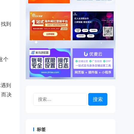
，找到
这个
你遇到
，而决
搜
索：
标签