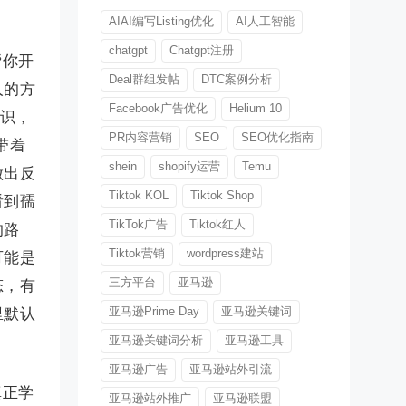
AIAI编写Listing优化
AI人工智能
chatgpt
Chatgpt注册
帮你开
Deal群组发帖
DTC案例分析
人的方
Facebook广告优化
Helium 10
认识，
PR内容营销
SEO
SEO优化指南
带着
shein
shopify运营
Temu
做出反
Tiktok KOL
Tiktok Shop
看到孺
TikTok广告
Tiktok红人
的路
Tiktok营销
wordpress建站
可能是
三方平台
亚马逊
态，有
亚马逊Prime Day
亚马逊关键词
里默认
亚马逊关键词分析
亚马逊工具
亚马逊广告
亚马逊站外引流
真正学
亚马逊站外推广
亚马逊联盟