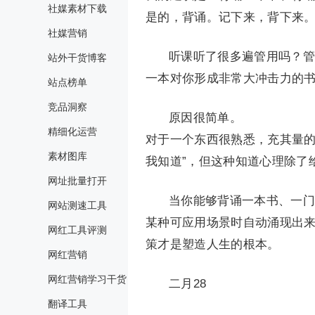
社媒素材下载
是的，背诵。记下来，背下来
社媒营销
听课听了很多遍管用吗？管
站外干货博客
一本对你形成非常大冲击力的
站点榜单
竞品洞察
原因很简单。
精细化运营
对于一个东西很熟悉，充其量的
素材图库
我知道”，但这种知道心理除了
网址批量打开
当你能够背诵一本书、一门
网站测速工具
某种可应用场景时自动涌现出
网红工具评测
策才是塑造人生的根本。
网红营销
网红营销学习干货
二月28
翻译工具