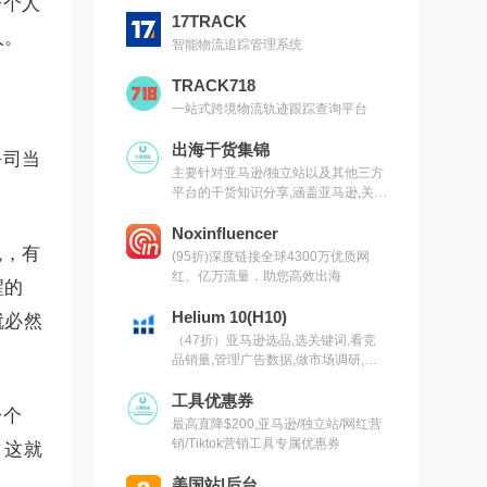
一个人
17TRACK
人。
智能物流追踪管理系统
TRACK718
一站式跨境物流轨迹跟踪查询平台
出海干货集锦
公司当
主要针对亚马逊/独立站以及其他三方
。
平台的干货知识分享,涵盖亚马逊,关键
词,网红营销,联盟营销,SEO等常用工
具以及出海干货集锦,欢迎关注
Noxinfluencer
色，有
(95折)深度链接全球4300万优质网
红、亿万流量，助您高效出海
醒的
Helium 10(H10)
就必然
（47折）亚马逊选品,选关键词,看竞
品销量,管理广告数据,做市场调研,有
H10就够了（现支持沃尔玛）
工具优惠券
一个
最高直降$200,亚马逊/独立站/网红营
销/Tiktok营销工具专属优惠券
，这就
美国站|后台