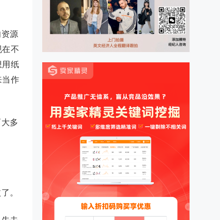
的资源
现在不
想用纸
来当作
而大多
败了。