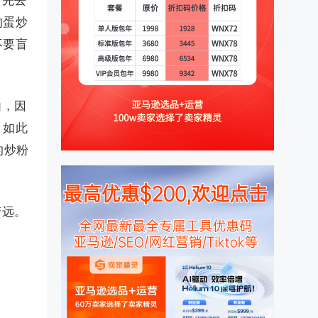
，先去
的蛋炒
不要盲
由，因
，如此
的炒粉
骛远。