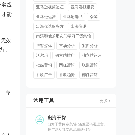
于实践
亚马逊视频验证
亚马逊赶跟卖
，才能
亚马逊运营
亚马逊选品
众筹
出海优选服务方
出海资讯
南溪和他的朋友们学习干货集锦
于无效
博客媒体
市场分析
案例分析
为，
沃尔玛
独立站推广
独立站运营
社媒营销
网红营销
联盟营销
谷歌广告
谷歌趋势
邮件营销
一、坚
常用工具
更多
出海干货
出海干货内容集锦, 涵盖亚马逊运营,
推广以及独立站流量获取等