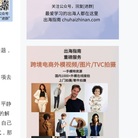
问题，
一项去
己平静
的解
，自己
式，那