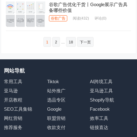
谷歌广告优化干货丨Google展示广告具
备哪些价值
谷歌广告
阅读
(432)
评论(0)
文
1
2
…
18
下一页
章
分
页
网站导航
常用工具
Tiktok
AI跨境工具
亚马逊
站外推广
亚马逊工具
开店教程
选品专区
Shopify导航
SEO工具集锦
Google
Facebook
网红营销
联盟营销
效率工具
推荐服务
收款支付
链接直达