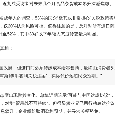
涨”，近九成受访者对未来几个月食品杂货成本攀升深感焦虑。
260名成年人的调查，53%的民众“极其或非常担心”关税政策将
”，仅20%认为风险可控。值得注意的是，反对对所有进口
升至52%，其中30岁以下年轻人态度转变最为明显。
真相：
美国政府，但进口商必须转嫁成本给零售商，最终由消费者买
年‘斯姆特-霍利关税法案’，实际代价远超民众预期。”
态度出现微妙变化。总统近期暗示“可能与中国达成协议”，
，对华“贸易战不可持续”。但很显然业界已用行动表达抗
利息攀升，企业纷纷取消盈利预期，并寻求关税豁免。