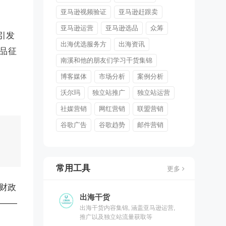
亚马逊视频验证
亚马逊赶跟卖
亚马逊运营
亚马逊选品
众筹
引发
出海优选服务方
出海资讯
商品征
南溪和他的朋友们学习干货集锦
博客媒体
市场分析
案例分析
沃尔玛
独立站推广
独立站运营
社媒营销
网红营销
联盟营销
谷歌广告
谷歌趋势
邮件营销
常用工具
更多
财政
出海干货
议——
出海干货内容集锦, 涵盖亚马逊运营,
推广以及独立站流量获取等