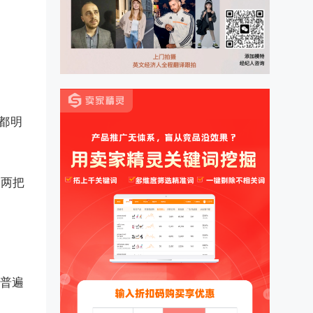
都明
，两把
品普遍