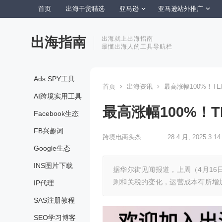
首页
出海干货精选
亚马逊
亚马逊站外推广
出海指南
出海就上出海指南
最懂出海人的工具导航栏
Ads SPY工具
首页
出海资讯
最高涨幅100%！TE
AI跨境实用工具
最高涨幅100%！T
Facebook生态
FB兴趣词
跨境电商头条
28 4 月, 2025 3:14
Google生态
INS图片下载
据华尔街见闻报道，上周（4月16
则和关税的变化，运营成本有所增加
IP代理
SAS注册教程
SEO学习博客