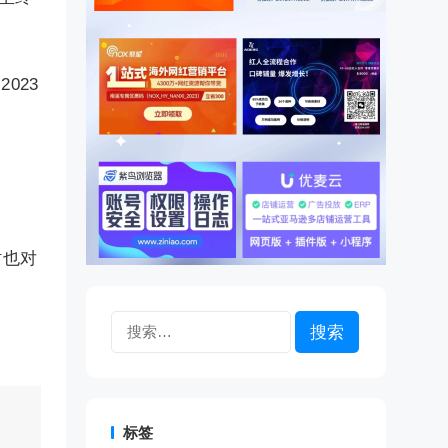
023
时也对
搜
索：
标签