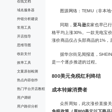
在线文档
域名服务器
图源网络：TEMU（非本
外链分析建设
同期，
亚马逊
卖家也早已行动
常用工具
格平均上涨30%。一款充电宝价
开店指导
涨价商品仅占头部商品的1%，
思维导图
收款支付
据华尔街见闻报道，SHE
是一个逐步推进的过程。
效率工具
文案原创检测
800美元免税红利终结
热点内容创作
热门平台开店教程
成本转嫁消费者
用户调研
众所周知，此次涨价直接关
用户路径分析
免税政策（原800美元以下商