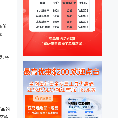
品价
称，
上涨将
商品的
至终