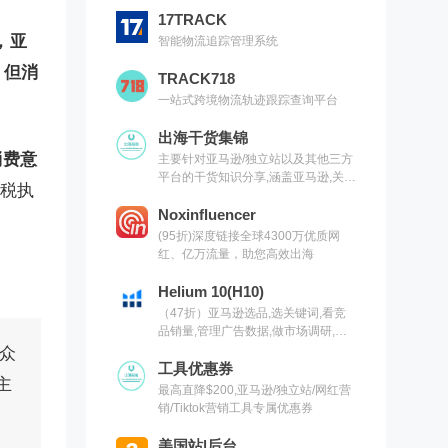
17TRACK
，亚
智能物流追踪管理系统
，但消
TRACK718
一站式跨境物流轨迹跟踪查询平台
出海干货集锦
消费意
主要针对亚马逊/独立站以及其他三方
平台的干货知识分享,涵盖亚马逊,关键
关税执
词,网红营销,联盟营销,SEO等常用工
具以及出海干货集锦,欢迎关注
Noxinfluencer
(95折)深度链接全球4300万优质网
红、亿万流量，助您高效出海
Helium 10(H10)
（47折）亚马逊选品,选关键词,看竞
品销量,管理广告数据,做市场调研,有
H10就够了（现支持沃尔玛）
众
工具优惠券
主
最高直降$200,亚马逊/独立站/网红营
销/Tiktok营销工具专属优惠券
美国站|后台