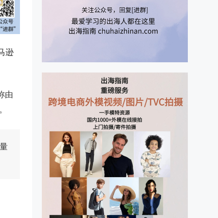
马逊
称由
。
量