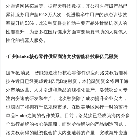
外渠道网络拓展等。据程天科技数据，其公司医疗级产品已
累计服务用户超62.3万人次，促进脑卒中用户的步态训练效
率提升约53%，此次融资将会推动主要产品外骨骼机器人的
性能提升，为更多在医疗健康方面需要康复帮助的人提供人
性化的机器人服务。
-广州Ebike核心零件供应商洛梵狄智能科技获亿元融资
据36氪消息，智能短途出行核心零部件供应商洛梵狄智能科
技在近日已经完成近1亿元B轮融资，本轮融资资金将用于海
外市场运营、人才引进和新品的规模化量产。洛梵狄公司专
注内变速的研发和生产，此次融资除了成功提升企业实力，
也稳固了和拥有千亿规模市场、在欧美地区风行一时的骑行
单品Ebike之间的合作关系。目前，洛梵狄已经成为海内外多
个出行品牌的核心供应商，面对亟待解决的产品制造问题，
洛梵狄获得的融资也会扩大内变速器的产量，突破海外变速