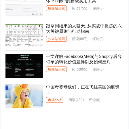
体,Blogger的超级实用工具
独立站运营
阅读
(755)
评论(0)
跟拿到结果的人聊天, 从实战中提炼的六
大关键原则与行动指南
独立站运营
阅读
(897)
评论(0)
一文详解Facebook(Meta)与Shopify后台
订单的转化价值差异以及如何应对
独立站运营
阅读
(805)
评论(0)
中国母婴老板们，正在飞往美国的航班
上
市场分析
阅读
(488)
评论(0)