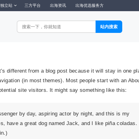
独立站
三方平台
出海资讯
出海优选服务方
’s different from a blog post because it will stay in one p
avigation (in most themes). Most people start with an Abo
ential site visitors. It might say something like this:
ssenger by day, aspiring actor by night, and this is my
les, have a great dog named Jack, and I like piña coladas.
in.)