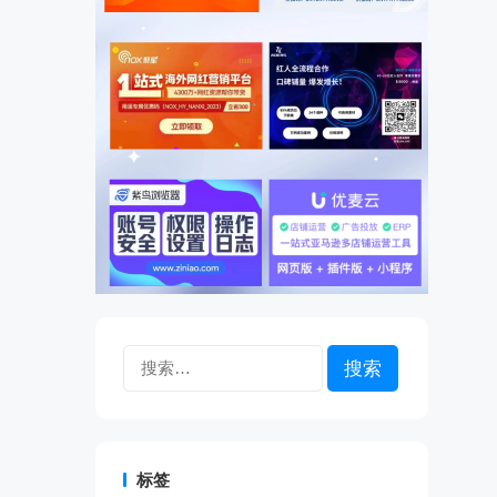
搜
索：
标签