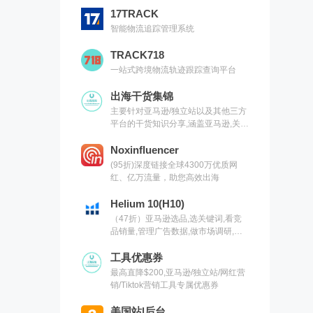
17TRACK
智能物流追踪管理系统
TRACK718
一站式跨境物流轨迹跟踪查询平台
出海干货集锦
主要针对亚马逊/独立站以及其他三方
平台的干货知识分享,涵盖亚马逊,关键
词,网红营销,联盟营销,SEO等常用工
具以及出海干货集锦,欢迎关注
Noxinfluencer
(95折)深度链接全球4300万优质网
红、亿万流量，助您高效出海
Helium 10(H10)
（47折）亚马逊选品,选关键词,看竞
品销量,管理广告数据,做市场调研,有
H10就够了（现支持沃尔玛）
工具优惠券
最高直降$200,亚马逊/独立站/网红营
销/Tiktok营销工具专属优惠券
美国站|后台