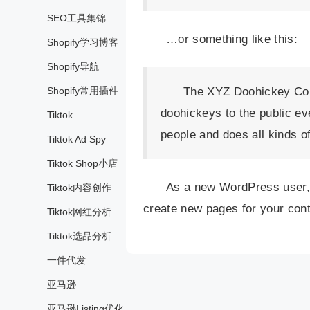
SEO工具集锦
…or something like this:
Shopify学习博客
Shopify导航
Shopify常用插件
The XYZ Doohickey Com
doohickeys to the public e
Tiktok
people and does all kinds 
Tiktok Ad Spy
Tiktok Shop小店
As a new WordPress user,
Tiktok内容创作
create new pages for your cont
Tiktok网红分析
Tiktok选品分析
一件代发
亚马逊
亚马逊Listing优化